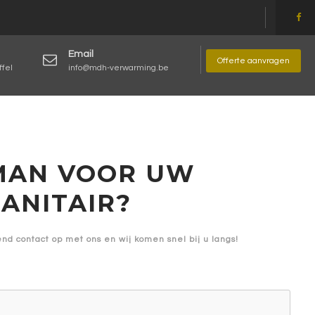
Email
Offerte aanvragen
ffel
info@mdh-verwarming.be
MAN VOOR UW
ANITAIR?
d contact op met ons en wij komen snel bij u langs!