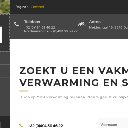
Pagina :
Contact
Telefoon
Adres
+32 (0)494 59 46 22
Heidestraat 16, 2570 Du
Noodnummer:+32 (0)468 00 89 22
ZOEKT U EEN VAK
VERWARMING EN S
U kan op MDH Verwarming rekenen. Neem gerust vrijblijven
+32 (0)494 59 46 22