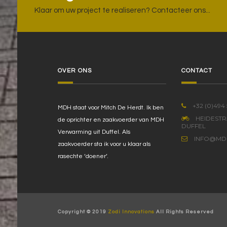
Klaar om uw project te realiseren? Contacteer ons...
OVER ONS
CONTACT
+32 (0)494 
MDH staat voor Mitch De Herdt. Ik ben
HEIDESTRA
de oprichter en zaakvoerder van MDH
DUFFEL
Verwarming uit Duffel. Als
INFO@MD
zaakvoerder sta ik voor u klaar als
rasechte ‘doener’.
Copyright © 2019
Zodi Innovations
All Rights Reserved