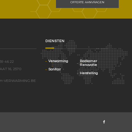
OFFERTE AANVRAGEN
DIENSTEN
59 46 22
Verwarming
Badkamer
Renovatie
AT 16, 2570
Sanitair
Herstelling
H-VERWARMING.BE